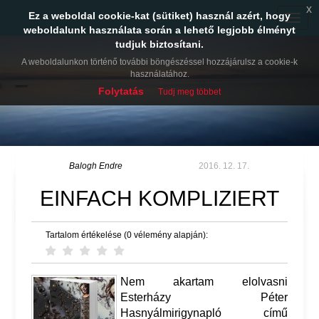
x
Ez a weboldal cookie-kat (sütiket) használ azért, hogy
Toggle
weboldalunk használata során a lehető legjobb élményt
naviga
tudjuk biztosítani.
A weboldalunkon történő további böngészéssel hozzájárulsz a cookie-k
használatához.
Folytatás
Tudj meg többet
Balogh Endre
2016. 12. 17.
EINFACH KOMPLIZIERT
Tartalom értékelése (0 vélemény alapján):
Nem akartam elolvasni
Esterházy Péter
Hasnyálmirigynapló című