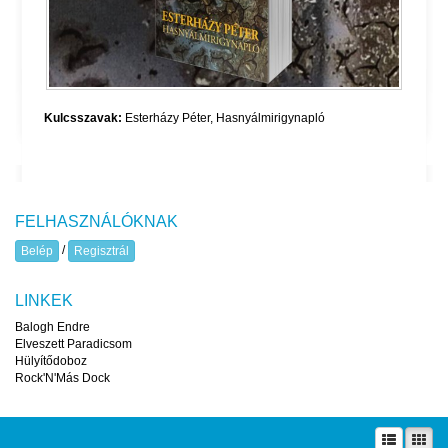
Kulcsszavak:
Esterházy Péter
,
Hasnyálmirigynapló
FELHASZNÁLÓKNAK
/
Belép
Regisztrál
LINKEK
Balogh Endre
Elveszett Paradicsom
Hülyítődoboz
Rock'N'Más Dock