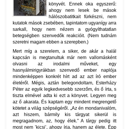
könyvét. Ennek oka egyszerű:
ahogy nem lesek be mások
hálószobatitkait fürkészni, nem
kutatok mások zsebében, tapintatom ugyanígy arra
sarkall, hogy nem nézem a gyógyíthatatlan
betegségben szenvedők reakcióit. (Nem tudnám
szeretni magam ebben a szerepben.)
Mert míg a szerelem, a siker, de akár a halál
kapcsán is megtanultuk már nem vallomásként
olvasni az irodalmi műveket, egy
hasnyálmirigyrákban szenvedő ember naplója
mindenképpen konkrét hírt ad az azt író ember
életéről. Mégis, aztán belegondoltam, Esterházy
Péter az egyik legkedvesebb szerzőm, és ő írta, s
tiszta elmével adta ki ezt a könyvet. Legyen meg
az ő akarata. És kaptam egy mindent megrengető
kötetet a világ szépségéről. „Az én mondanivalóm,
azt hiszem, bármily kis tárgyat sikerül is
megragadnom, az, hogy élek.” A tárgy pedig itt
most nem ’kicsi’, ahogy írja, hanem az élete. Épp