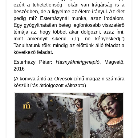
ezért a tehetetlenség okán van trágárság is a
beszédben, de a figyelme az életre irányul. Az élet
pedig mi? Esterházynál munka, azaz irodalom.
Egy gyógyíthatatlan beteg legfontosabb visszatérő
témája az, hogy többet akar dolgozni, azaz írni,
mint amennyit sikerül. („Írj, ne kényeskedj.”)
Tanulhatunk tőle: mindig az előttünk álló feladat a
következő feladat.
Esterházy Péter:
Hasnyálmirigynapló
, Magvető,
2016
(A könyvajánló az
Orvosok
című magazin számára
készült írás átdolgozott változata)