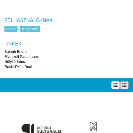
FELHASZNÁLÓKNAK
/
Belép
Regisztrál
LINKEK
Balogh Endre
Elveszett Paradicsom
Hülyítődoboz
Rock'N'Más Dock
A prae.hu művészeti portál és a Prae folyóirat kiadását, működését a Magyar
Kultúráért Alapítvány – Petőfi Kulturális Ügynökség – támogatja.