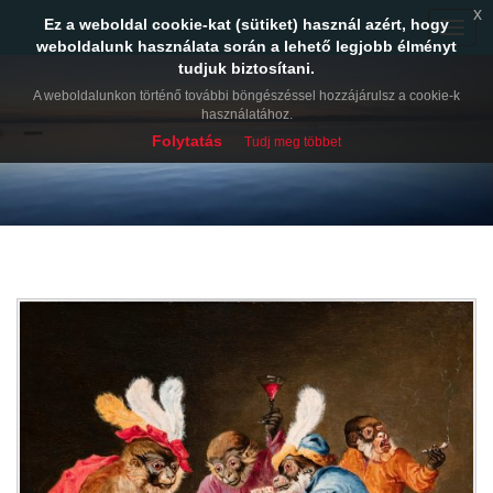
x
Ez a weboldal cookie-kat (sütiket) használ azért, hogy
Toggle
weboldalunk használata során a lehető legjobb élményt
naviga
tudjuk biztosítani.
A weboldalunkon történő további böngészéssel hozzájárulsz a cookie-k
használatához.
Folytatás
Tudj meg többet