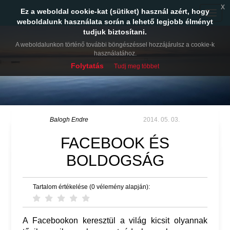
x
Ez a weboldal cookie-kat (sütiket) használ azért, hogy
Toggle
weboldalunk használata során a lehető legjobb élményt
naviga
tudjuk biztosítani.
A weboldalunkon történő további böngészéssel hozzájárulsz a cookie-k
használatához.
Folytatás
Tudj meg többet
Balogh Endre
2014. 05. 03.
FACEBOOK ÉS
BOLDOGSÁG
Tartalom értékelése (0 vélemény alapján):
A Facebookon keresztül a világ kicsit olyannak