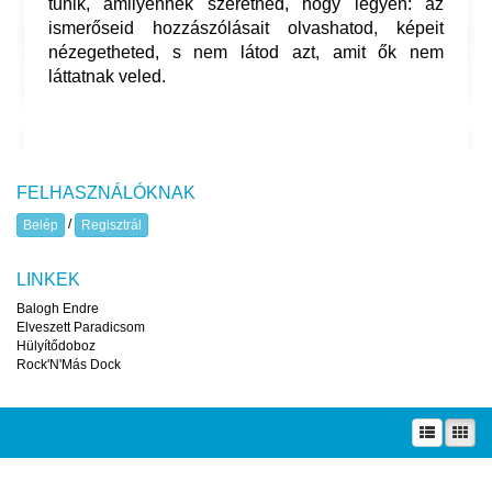
tűnik, amilyennek szeretnéd, hogy legyen: az
ismerőseid hozzászólásait olvashatod, képeit
nézegetheted, s nem látod azt, amit ők nem
láttatnak veled.
FELHASZNÁLÓKNAK
/
Belép
Regisztrál
LINKEK
Balogh Endre
Elveszett Paradicsom
Hülyítődoboz
Rock'N'Más Dock